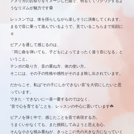
アメリカのお祭りをイメージした曲で、明るくてワクワクするよ
うなリズムが魅力です🎡
レッスンでは、体を揺らしながら楽しそうに演奏してくれます。
まるで音に乗って遊んでいるようで、見ているこちらまで笑顔に
☺️
ピアノを通して感じるのは、
「同じ曲を弾いても、子どもによってまったく違う音になる」と
いうこと。
テンポの取り方、音の重ね方、体の使い方。
そこには、その子の性格や感性がそのまま映し出されています。
だからこそ、私は“その子にしかできない音”を大切にしたいと思
っています。
できた・できないに一喜一憂するのではなく、
“音で心を育てる”ことを、レッスンの中心に置いています☘️
ピアノを弾く中で、感じたことを音で表現する力。
うまくいかなくても、また挑戦してみようと思える心。
そんな小さな積み重ねが、きっとこの先の大きな力になっていく