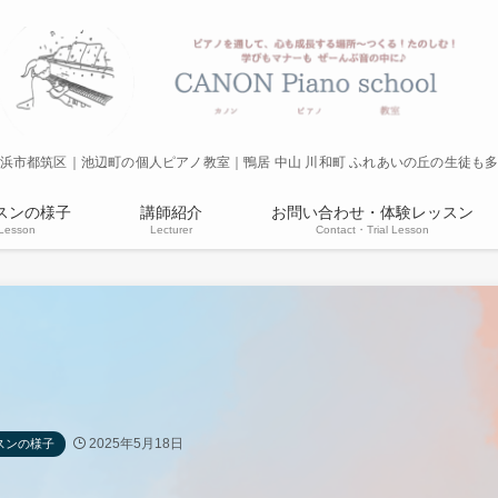
浜市都筑区｜池辺町の個人ピアノ教室｜鴨居 中山 川和町 ふれあいの丘の生徒も
スンの様子
講師紹介
お問い合わせ・体験レッスン
Lesson
Lecturer
Contact・Trial Lesson
2025年5月18日
スンの様子